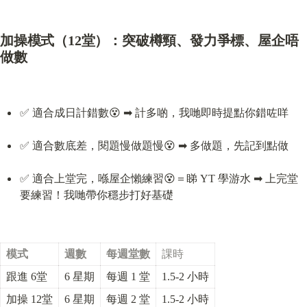
加操模式（12堂）：突破樽頸、發力爭標、屋企唔
做數
✅ 適合成日計錯數😵 ➡ 計多啲，我哋即時提點你錯咗咩
✅ 適合數底差，閱題慢做題慢😵 ➡ 多做題，先記到點做
✅ 適合上堂完，喺屋企懶練習😵＝睇 YT 學游水 ➡ 上完堂
要練習！我哋帶你穩步打好基礎
模式
週數
每週堂數
課時
跟進 6堂
6 星期
每週 1 堂
1.5-2 小時
加操 12堂
6 星期
每週 2 堂
1.5-2 小時