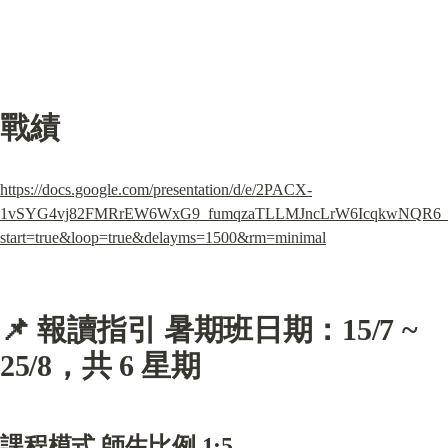
戰績
https://docs.google.com/presentation/d/e/2PACX-
1vSYG4vj82FMRrEW6WxG9_fumqzaTLLMJncLrW6IcqkwNQR6
start=true&loop=true&delayms=1500&rm=minimal
📌 報讀指引 暑期班日期：
15/7 ~ 
25/8，共 6 星期
課程模式 師生比例 1:5