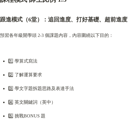
跟進模式（6堂）：追回進度、打好基礎、超前進度
預習各年級開學頭 2-3 個課題內容，內容圍繞以下目的：
1️⃣ 學算式寫法
2️⃣ 了解運算要求
3️⃣ 學文字題拆題思路及表達手法
4️⃣ 英文關鍵詞（英中）
5️⃣ 挑戰BONUS 題